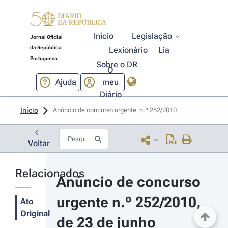
Início
Legislação
Jornal Oficial
da República
Lexionário
Lia
Portuguesa
Sobre o DR
O
Ajuda
meu
Diário
Início
Anúncio de concurso urgente  n.º 252/2010 
Voltar
Relacionados
Anúncio de concurso 
urgente n.º 252/2010, 
Ato
Original
de 23 de junho