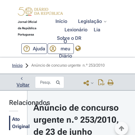
Início
Legislação
Jornal Oficial
da República
Lexionário
Lia
Portuguesa
Sobre o DR
O
Ajuda
meu
Diário
Início
Anúncio de concurso urgente  n.º 253/2010 
Voltar
Relacionados
Anúncio de concurso 
urgente n.º 253/2010, 
Ato
Original
de 23 de junho