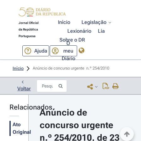
Início
Legislação
Jornal Oficial
da República
Lexionário
Lia
Portuguesa
Sobre o DR
O
Ajuda
meu
Diário
Início
Anúncio de concurso urgente  n.º 254/2010 
Voltar
Relacionados
Anúncio de 
concurso urgente 
Ato
Original
n.º 254/2010, de 23 