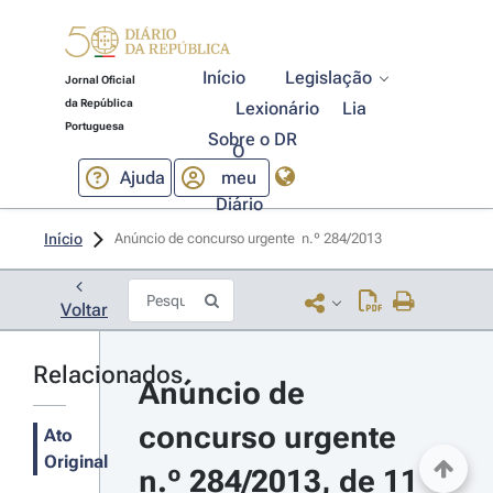
Início
Legislação
Jornal Oficial
da República
Lexionário
Lia
Portuguesa
Sobre o DR
O
Ajuda
meu
Diário
Início
Anúncio de concurso urgente  n.º 284/2013 
Voltar
Relacionados
Anúncio de 
concurso urgente 
Ato
Original
n.º 284/2013, de 11 