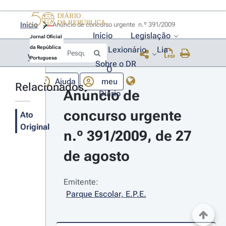
Início
Anúncio de concurso urgente  n.º 391/2009 
Início
Legislação
Jornal Oficial
da República
Lexionário
Lia
Voltar
Portuguesa
Sobre o DR
O
Ajuda
meu
Relacionados
Anúncio de 
Diário
concurso urgente 
Ato
Original
n.º 391/2009, de 27 
de agosto
Emitente:
Parque Escolar, E.P.E.