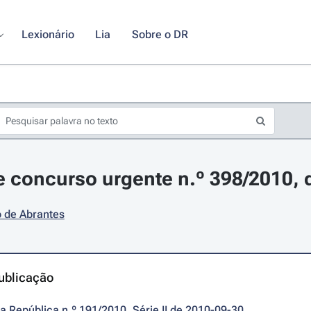
Lexionário
Lia
Sobre o DR
 concurso urgente n.º 398/2010, 
o de Abrantes
ublicação
da República n.º 191/2010, Série II de 2010-09-30