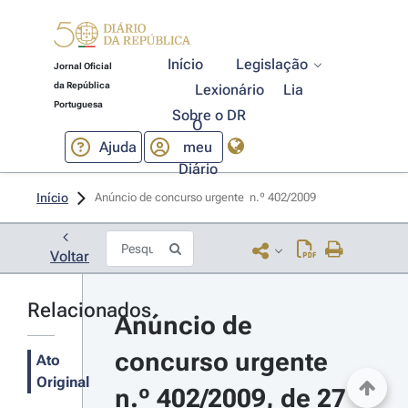
Início
Legislação
Jornal Oficial
da República
Lexionário
Lia
Portuguesa
Sobre o DR
O
Ajuda
meu
Diário
Início
Anúncio de concurso urgente  n.º 402/2009 
Voltar
Relacionados
Anúncio de 
concurso urgente 
Ato
Original
n.º 402/2009, de 27 