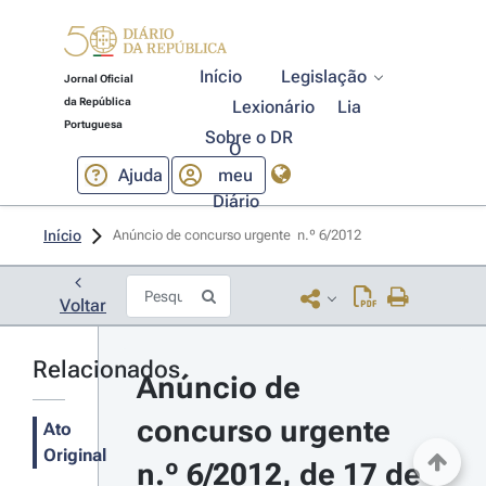
Início
Legislação
Jornal Oficial
da República
Lexionário
Lia
Portuguesa
Sobre o DR
O
Ajuda
meu
Diário
Início
Anúncio de concurso urgente  n.º 6/2012 
Voltar
Relacionados
Anúncio de 
concurso urgente 
Ato
Original
n.º 6/2012, de 17 de 