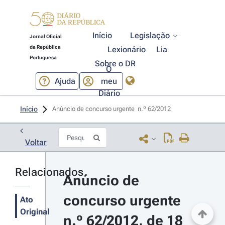
Início
Legislação
Jornal Oficial
da República
Lexionário
Lia
Portuguesa
Sobre o DR
O
Ajuda
meu
Diário
Início
Anúncio de concurso urgente  n.º 62/2012 
Voltar
Relacionados
Anúncio de 
concurso urgente 
Ato
Original
n.º 62/2012, de 18 