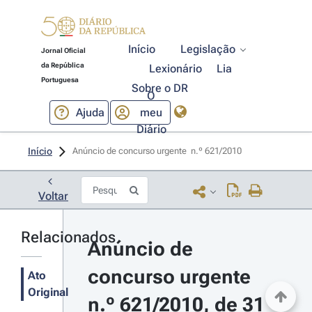
Início
Legislação
Jornal Oficial
da República
Lexionário
Lia
Portuguesa
Sobre o DR
O
Ajuda
meu
Diário
Início
Anúncio de concurso urgente  n.º 621/2010 
Voltar
Relacionados
Anúncio de 
concurso urgente 
Ato
Original
n.º 621/2010, de 31 