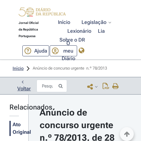
Início
Legislação
Jornal Oficial
da República
Lexionário
Lia
Portuguesa
Sobre o DR
O
Ajuda
meu
Diário
Início
Anúncio de concurso urgente  n.º 78/2013 
Voltar
Relacionados
Anúncio de 
concurso urgente 
Ato
Original
n.º 78/2013, de 28 