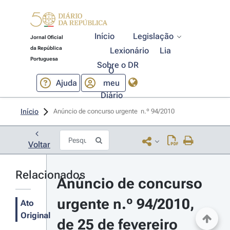
Início
Legislação
Jornal Oficial
da República
Lexionário
Lia
Portuguesa
Sobre o DR
O
Ajuda
meu
Diário
Início
Anúncio de concurso urgente  n.º 94/2010 
Voltar
Relacionados
Anúncio de concurso 
urgente n.º 94/2010, 
Ato
Original
de 25 de fevereiro