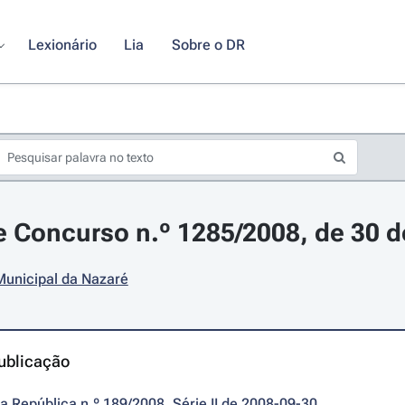
Lexionário
Lia
Sobre o DR
 Concurso n.º 1285/2008, de 30 
unicipal da Nazaré
ublicação
da República n.º 189/2008, Série II de 2008-09-30