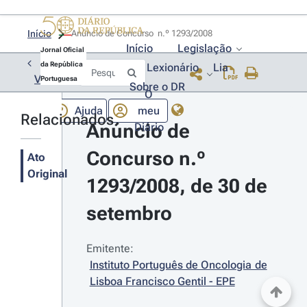
Início
Anúncio de Concurso  n.º 1293/2008 
Início
Legislação
Jornal Oficial
da República
Lexionário
Lia
Voltar
Portuguesa
Sobre o DR
O
Ajuda
meu
Relacionados
Anúncio de 
Diário
Concurso n.º 
Ato
Original
1293/2008, de 30 de 
setembro
Emitente:
Instituto Português de Oncologia de 
Lisboa Francisco Gentil - EPE