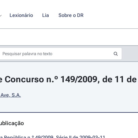
Lexionário
Lia
Sobre o DR
 Concurso n.º 149/2009, de 11 d
Ave, S.A.
ublicação
da República n.º 49/2009, Série II de 2009-03-11