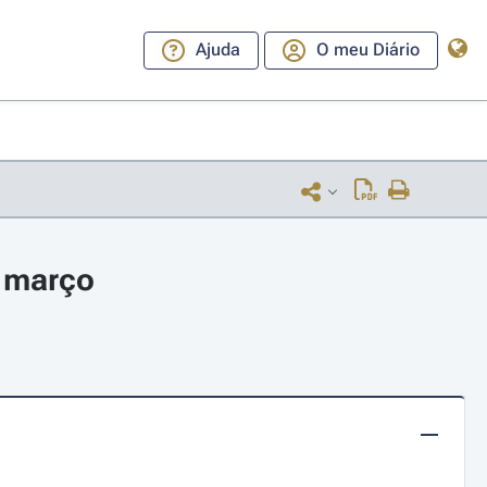
Ajuda
O meu Diário
e março