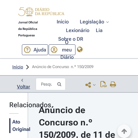
Início
Legislação
Jornal Oficial
da República
Lexionário
Lia
Portuguesa
Sobre o DR
O
Ajuda
meu
Diário
Início
Anúncio de Concurso  n.º 150/2009 
Voltar
Relacionados
Anúncio de 
Concurso n.º 
Ato
Original
150/2009, de 11 de 