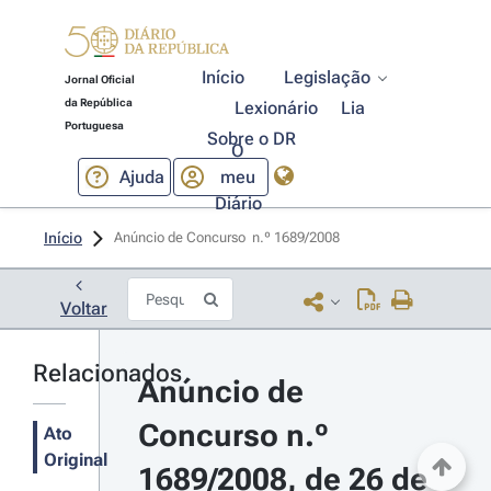
Início
Legislação
Jornal Oficial
da República
Lexionário
Lia
Portuguesa
Sobre o DR
O
Ajuda
meu
Diário
Início
Anúncio de Concurso  n.º 1689/2008 
Voltar
Relacionados
Anúncio de 
Concurso n.º 
Ato
Original
1689/2008, de 26 de 