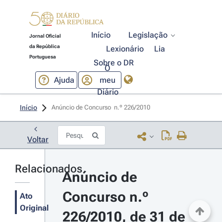
Início
Legislação
Jornal Oficial
da República
Lexionário
Lia
Portuguesa
Sobre o DR
O
Ajuda
meu
Diário
Início
Anúncio de Concurso  n.º 226/2010 
Voltar
Relacionados
Anúncio de 
Concurso n.º 
Ato
Original
226/2010, de 31 de 