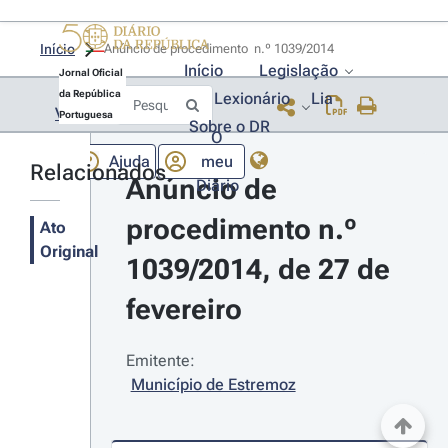
Início
Anúncio de procedimento  n.º 1039/2014 
Início
Legislação
Jornal Oficial
da República
Lexionário
Lia
Voltar
Portuguesa
Sobre o DR
O
Ajuda
meu
Relacionados
Anúncio de 
Diário
procedimento n.º 
Ato
Original
1039/2014, de 27 de 
fevereiro
Emitente:
Município de Estremoz