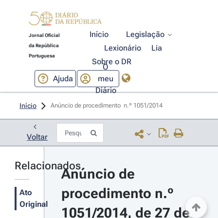
Início
Legislação
Jornal Oficial
da República
Lexionário
Lia
Portuguesa
Sobre o DR
O
Ajuda
meu
Diário
Início
Anúncio de procedimento  n.º 1051/2014 
Voltar
Relacionados
Anúncio de 
procedimento n.º 
Ato
Original
1051/2014, de 27 de 