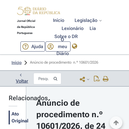
Início
Legislação
Jornal Oficial
da República
Lexionário
Lia
Portuguesa
Sobre o DR
O
Ajuda
meu
Diário
Início
Anúncio de procedimento  n.º 10601/2026 
Voltar
Relacionados
Anúncio de 
procedimento n.º 
Ato
Original
10601/2026, de 24 