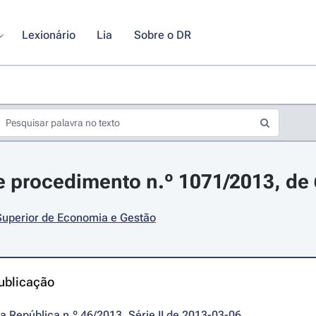
Lexionário
Lia
Sobre o DR
 procedimento n.º 1071/2013, de
 Superior de Economia e Gestão
ublicação
da República n.º 46/2013, Série II de 2013-03-06