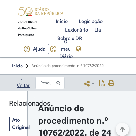
Início
Legislação
Jornal Oficial
da República
Lexionário
Lia
Portuguesa
Sobre o DR
O
Ajuda
meu
Diário
Início
Anúncio de procedimento  n.º 10762/2022 
Voltar
Relacionados
Anúncio de 
procedimento n.º 
Ato
Original
10762/2022, de 24 