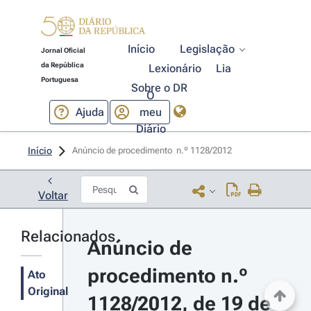
Início
Legislação
Jornal Oficial
da República
Lexionário
Lia
Portuguesa
Sobre o DR
O
Ajuda
meu
Diário
Início
Anúncio de procedimento  n.º 1128/2012 
Voltar
Relacionados
Anúncio de 
procedimento n.º 
Ato
Original
1128/2012, de 19 de 