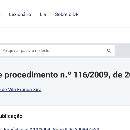
Lexionário
Lia
Sobre o DR
 procedimento n.º 116/2009, de 2
 de Vila Franca Xira
ublicação
da República n.º 13/2009, Série II de 2009-01-20