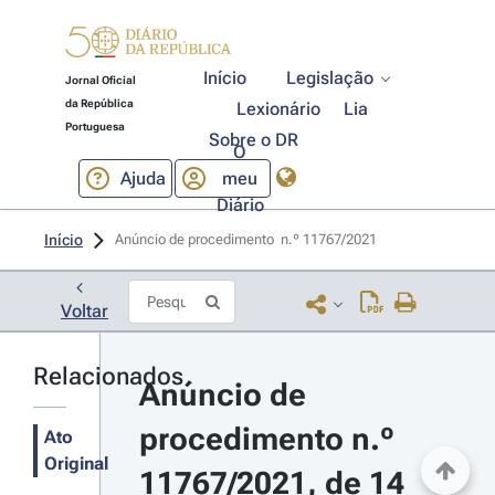
Início
Legislação
Jornal Oficial
da República
Lexionário
Lia
Portuguesa
Sobre o DR
O
Ajuda
meu
Diário
Início
Anúncio de procedimento  n.º 11767/2021 
Voltar
Relacionados
Anúncio de 
procedimento n.º 
Ato
Original
11767/2021, de 14 