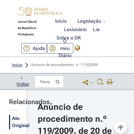
Início
Legislação
Jornal Oficial
da República
Lexionário
Lia
Portuguesa
Sobre o DR
O
Ajuda
meu
Diário
Início
Anúncio de procedimento  n.º 119/2009 
Voltar
Relacionados
Anúncio de 
procedimento n.º 
Ato
Original
119/2009, de 20 de 