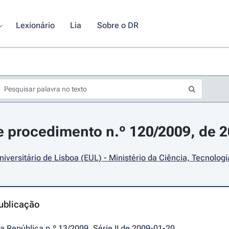
Lexionário
Lia
Sobre o DR
 procedimento n.º 120/2009, de 2
niversitário de Lisboa (EUL) - Ministério da Ciência, Tecnolog
ublicação
da República n.º 13/2009, Série II de 2009-01-20