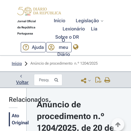
Início
Legislação
Jornal Oficial
da República
Lexionário
Lia
Portuguesa
Sobre o DR
O
Ajuda
meu
Diário
Início
Anúncio de procedimento  n.º 1204/2025 
Voltar
Relacionados
Anúncio de 
procedimento n.º 
Ato
Original
1204/2025, de 20 de 