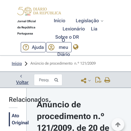
Início
Legislação
Jornal Oficial
da República
Lexionário
Lia
Portuguesa
Sobre o DR
O
Ajuda
meu
Diário
Início
Anúncio de procedimento  n.º 121/2009 
Voltar
Relacionados
Anúncio de 
procedimento n.º 
Ato
Original
121/2009, de 20 de 