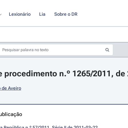
Lexionário
Lia
Sobre o DR
 procedimento n.º 1265/2011, de
 de Aveiro
ublicação
da República n.º 57/2011, Série II de 2011-03-22