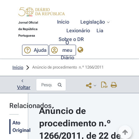
Início
Legislação
Jornal Oficial
da República
Lexionário
Lia
Portuguesa
Sobre o DR
O
Ajuda
meu
Diário
Início
Anúncio de procedimento  n.º 1266/2011 
Voltar
Relacionados
Anúncio de 
procedimento n.º 
Ato
Original
1266/2011, de 22 de 