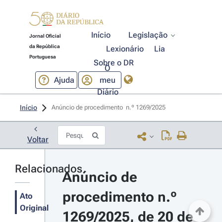
Início
Legislação
Jornal Oficial
da República
Lexionário
Lia
Portuguesa
Sobre o DR
O
Ajuda
meu
Diário
Início
Anúncio de procedimento  n.º 1269/2025 
Voltar
Relacionados
Anúncio de 
procedimento n.º 
Ato
Original
1269/2025, de 20 de 