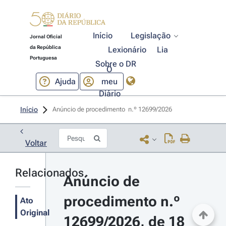
Início
Legislação
Jornal Oficial
da República
Lexionário
Lia
Portuguesa
Sobre o DR
O
Ajuda
meu
Diário
Início
Anúncio de procedimento  n.º 12699/2026 
Voltar
Relacionados
Anúncio de 
procedimento n.º 
Ato
Original
12699/2026, de 18 