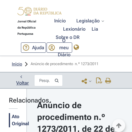
Início
Legislação
Jornal Oficial
da República
Lexionário
Lia
Portuguesa
Sobre o DR
O
Ajuda
meu
Diário
Início
Anúncio de procedimento  n.º 1273/2011 
Voltar
Relacionados
Anúncio de 
procedimento n.º 
Ato
Original
1273/2011, de 22 de 