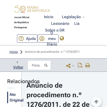
Início
Legislação
Jornal Oficial
da República
Lexionário
Lia
Portuguesa
Sobre o DR
O
Ajuda
meu
Diário
Início
Anúncio de procedimento  n.º 1276/2011 
Voltar
Relacionados
Anúncio de 
procedimento n.º 
Ato
Original
1276/2011, de 22 de 