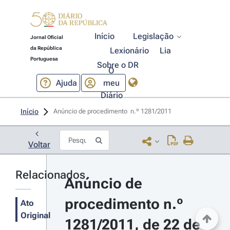
Início
Legislação
Jornal Oficial
da República
Lexionário
Lia
Portuguesa
Sobre o DR
O
Ajuda
meu
Diário
Início
Anúncio de procedimento  n.º 1281/2011 
Voltar
Relacionados
Anúncio de 
procedimento n.º 
Ato
Original
1281/2011, de 22 de 