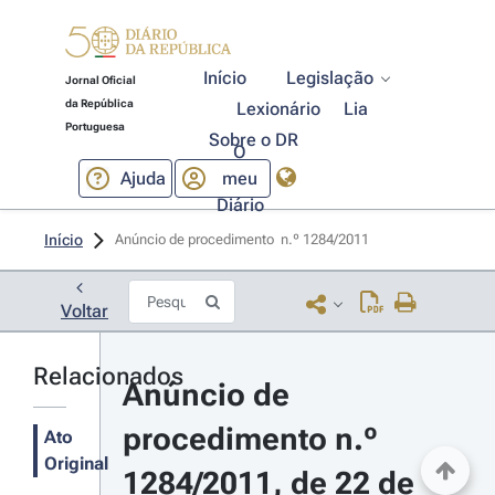
Início
Legislação
Jornal Oficial
da República
Lexionário
Lia
Portuguesa
Sobre o DR
O
Ajuda
meu
Diário
Início
Anúncio de procedimento  n.º 1284/2011 
Voltar
Relacionados
Anúncio de 
procedimento n.º 
Ato
Original
1284/2011, de 22 de 