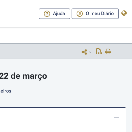
Ajuda
O meu Diário
 22 de março
neiros