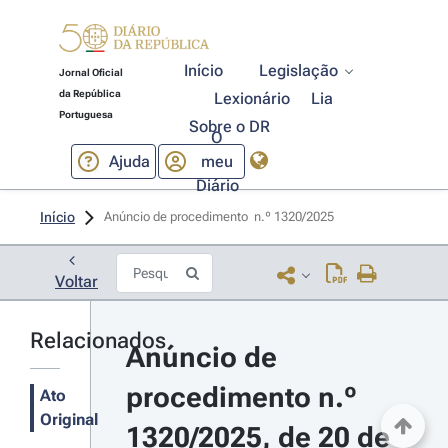
Início
Legislação
Jornal Oficial
da República
Lexionário
Lia
Portuguesa
Sobre o DR
O
Ajuda
meu
Diário
Início
Anúncio de procedimento  n.º 1320/2025 
Voltar
Relacionados
Anúncio de 
procedimento n.º 
Ato
Original
1320/2025, de 20 de 