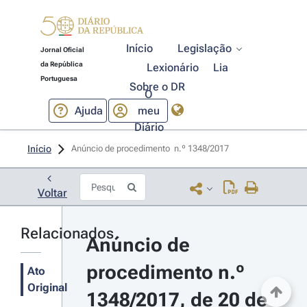
Início
Legislação
Jornal Oficial
da República
Lexionário
Lia
Portuguesa
Sobre o DR
O
Ajuda
meu
Diário
Início
Anúncio de procedimento  n.º 1348/2017 
Voltar
Relacionados
Anúncio de 
procedimento n.º 
Ato
Original
1348/2017, de 20 de 