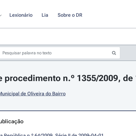
Lexionário
Lia
Sobre o DR
 procedimento n.º 1355/2009, de 1
nicipal de Oliveira do Bairro
ublicação
da República n.º 64/2009, Série II de 2009-04-01