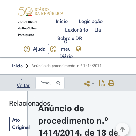
Início
Legislação
Jornal Oficial
da República
Lexionário
Lia
Portuguesa
Sobre o DR
O
Ajuda
meu
Diário
Início
Anúncio de procedimento  n.º 1414/2014 
Voltar
Relacionados
Anúncio de 
procedimento n.º 
Ato
Original
1414/2014, de 18 de 