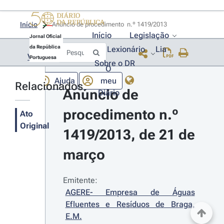
Início
Anúncio de procedimento  n.º 1419/2013 
Início
Legislação
Jornal Oficial
da República
Lexionário
Lia
Voltar
Portuguesa
Sobre o DR
O
Ajuda
meu
Relacionados
Anúncio de 
Diário
procedimento n.º 
Ato
Original
1419/2013, de 21 de 
março
Emitente:
AGERE- Empresa de Águas 
Efluentes e Resíduos de Braga, 
E.M.