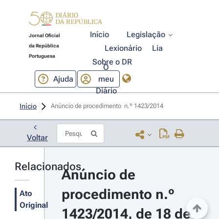
Início
Legislação
Jornal Oficial
da República
Lexionário
Lia
Portuguesa
Sobre o DR
O
Ajuda
meu
Diário
Início
Anúncio de procedimento  n.º 1423/2014 
Voltar
Relacionados
Anúncio de 
procedimento n.º 
Ato
Original
1423/2014, de 18 de 