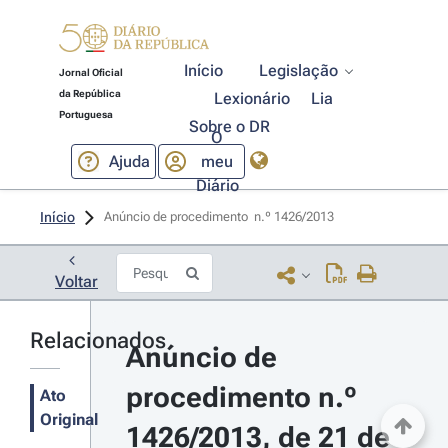
Início
Legislação
Jornal Oficial
da República
Lexionário
Lia
Portuguesa
Sobre o DR
O
Ajuda
meu
Diário
Início
Anúncio de procedimento  n.º 1426/2013 
Voltar
Relacionados
Anúncio de 
procedimento n.º 
Ato
Original
1426/2013, de 21 de 