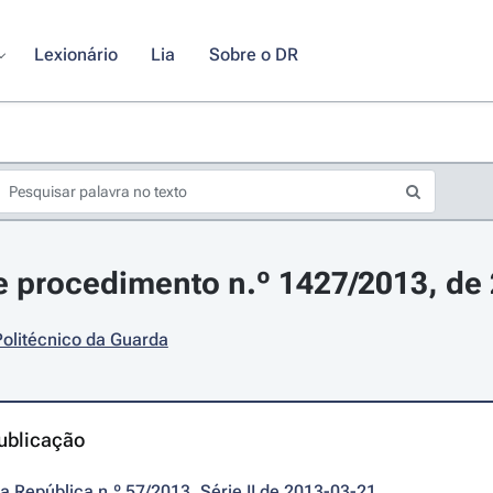
Lexionário
Lia
Sobre o DR
 procedimento n.º 1427/2013, de
 Politécnico da Guarda
ublicação
da República n.º 57/2013, Série II de 2013-03-21