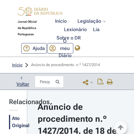
Início
Legislação
Jornal Oficial
da República
Lexionário
Lia
Portuguesa
Sobre o DR
O
Ajuda
meu
Diário
Início
Anúncio de procedimento  n.º 1427/2014 
Voltar
Relacionados
Anúncio de 
procedimento n.º 
Ato
Original
1427/2014, de 18 de 