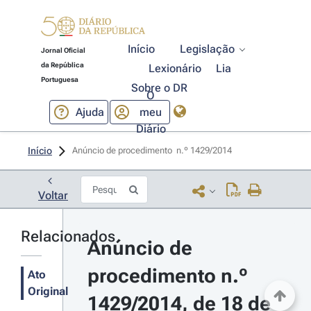
Início
Legislação
Jornal Oficial
da República
Lexionário
Lia
Portuguesa
Sobre o DR
O
Ajuda
meu
Diário
Início
Anúncio de procedimento  n.º 1429/2014 
Voltar
Relacionados
Anúncio de 
procedimento n.º 
Ato
Original
1429/2014, de 18 de 