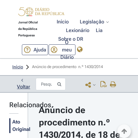
Início
Legislação
Jornal Oficial
da República
Lexionário
Lia
Portuguesa
Sobre o DR
O
Ajuda
meu
Diário
Início
Anúncio de procedimento  n.º 1430/2014 
Voltar
Relacionados
Anúncio de 
procedimento n.º 
Ato
Original
1430/2014, de 18 de 